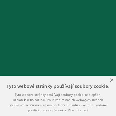
×
Tyto webové stránky používají soubory cookie.
Tyto webové stránky používají soubory cookie ke zlepšení
uživatelského zážitku. Používáním našich webových stránek
souhlasíte se všemi soubory cookie v souladu s našimi zásadami
používání souborů cookie.
Více informací