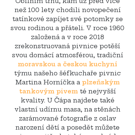
Obilním trhu, kam už před více
než 100 lety chodili novopečení
tatínkové zapíjet své potomky se
svou rodinou a přáteli. V roce 1960
založená a v roce 2018
zrekonstruovaná pivnice potěší
svou domácí atmosférou, tradiční
moravskou a českou kuchyní
týmu našeho šéfkuchaře pivnic
Martina Horníčka a
plzeňským
tankovým pivem
té nejvyšší
kvality. U Čápa najdete také
vlastní udírnu masa, na stěnách
zarámované fotografie z oslav
narození dětí a posedět můžete