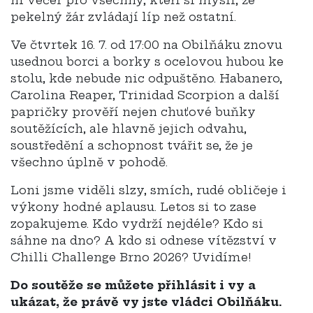
ní večer pro všechny, kteří si myslí, že
pekelný žár zvládají líp než ostatní.
Ve čtvrtek 16. 7. od 17:00 na Obilňáku znovu
usednou borci a borky s ocelovou hubou ke
stolu, kde nebude nic odpuštěno. Habanero,
Carolina Reaper, Trinidad Scorpion a další
papričky prověří nejen chuťové buňky
soutěžících, ale hlavně jejich odvahu,
soustředění a schopnost tvářit se, že je
všechno úplně v pohodě.
Loni jsme viděli slzy, smích, rudé obličeje i
výkony hodné aplausu. Letos si to zase
zopakujeme. Kdo vydrží nejdéle? Kdo si
sáhne na dno? A kdo si odnese vítězství v
Chilli Challenge Brno 2026? Uvidíme!
Do soutěže se můžete přihlásit i vy a
ukázat, že právě vy jste vládci Obilňáku.