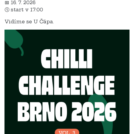
📅 16. 7. 2026
🕔 start v 17:00
Vidíme se U Čápa.