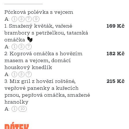
Pórková polévka s vejcem
A:
1
3
7
9
1. Smažený květák, vařené
169 Kč
brambory s petrželkou, tatarská
omáčka
A:
1
3
7
2. Koprová omáčka s hovězím
182 Kč
masem a vejcem, domácí
houskový knedlík
A:
1
3
7
3. Mix gril z hovězí roštěné,
215 Kč
vepřové panenky a kuřecích
prsou, pepřová omáčka, smažené
hranolky
A:
1
10
PÁTEK