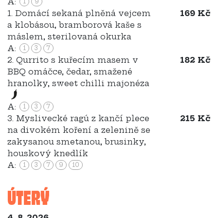
A:
1
9
1. Domácí sekaná plněná vejcem
169 Kč
a klobásou, bramborová kaše s
máslem, sterilovaná okurka
A:
1
3
7
2. Qurrito s kuřecím masem v
182 Kč
BBQ omáčce, čedar, smažené
hranolky, sweet chilli majonéza
A:
1
3
7
3. Myslivecké ragú z kančí plece
215 Kč
na divokém koření a zelenině se
zakysanou smetanou, brusinky,
houskový knedlík
A:
1
3
7
9
10
ÚTERÝ
4. 8. 2026