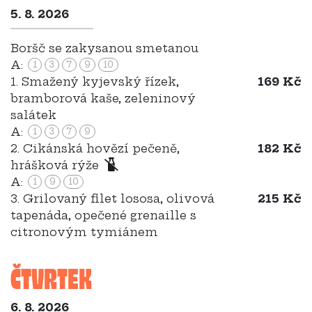
5. 8. 2026
Boršč se zakysanou smetanou
A:
1
3
7
9
10
1. Smažený kyjevský řízek,
169 Kč
bramborová kaše, zeleninový
salátek
A:
1
3
7
9
2. Cikánská hovězí pečeně,
182 Kč
hrášková rýže
A:
1
9
10
3. Grilovaný filet lososa, olivová
215 Kč
tapenáda, opečené grenaille s
citronovým tymiánem
ČTVRTEK
6. 8. 2026