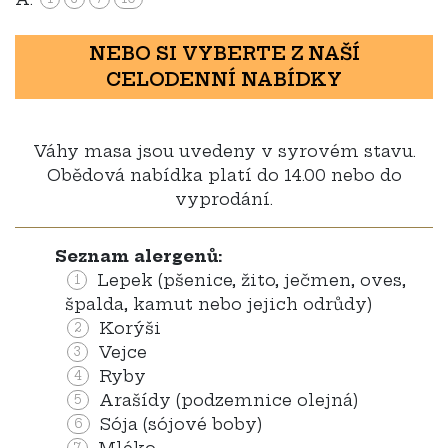
NEBO SI VYBERTE Z NAŠÍ
CELODENNÍ NABÍDKY
Váhy masa jsou uvedeny v syrovém stavu.
Obědová nabídka platí do 14.00 nebo do
vyprodání.
Seznam alergenů:
Lepek (pšenice, žito, ječmen, oves,
1
špalda, kamut nebo jejich odrůdy)
Korýši
2
Vejce
3
Ryby
4
Arašídy (podzemnice olejná)
5
Sója (sójové boby)
6
7