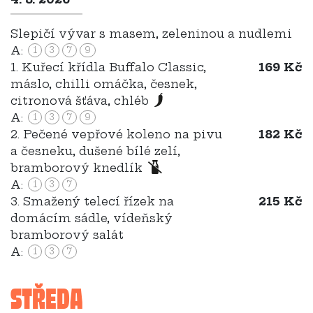
Slepičí vývar s masem, zeleninou a nudlemi
A:
1
3
7
9
1. Kuřecí křídla Buffalo Classic,
169 Kč
máslo, chilli omáčka, česnek,
citronová šťáva, chléb
A:
1
3
7
9
2. Pečené vepřové koleno na pivu
182 Kč
a česneku, dušené bílé zelí,
bramborový knedlík
A:
1
3
7
3. Smažený telecí řízek na
215 Kč
domácím sádle, vídeňský
bramborový salát
A:
1
3
7
STŘEDA