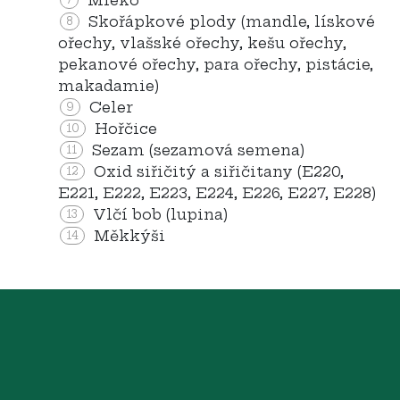
Mléko
Skořápkové plody (mandle, lískové
8
ořechy, vlašské ořechy, kešu ořechy,
pekanové ořechy, para ořechy, pistácie,
makadamie)
Celer
9
Hořčice
10
Sezam (sezamová semena)
11
Oxid siřičitý a siřičitany (E220,
12
E221, E222, E223, E224, E226, E227, E228)
Vlčí bob (lupina)
13
Měkkýši
14