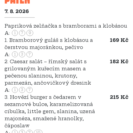
7. 8. 2026
Papriková zelňačka s bramborami a klobásou
A:
1
7
9
1. Bramborový guláš s klobásou a
169 Kč
čerstvou majoránkou, pečivo
A:
1
3
7
2. Caesar salát – římský salát s
182 Kč
grilovaným kuřecím masem a
pečenou slaninou, krutony,
parmezán, ančovičkový dresink
A:
1
3
7
3. Hovězí burger s čedarem v
215 Kč
sezamové bulce, karamelizovaná
cibulka, little gem, slanina, uzená
majonéza, smažené hranolky,
čáposlaw
A:
1
3
7
10