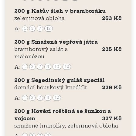
200 g Katův šleh v bramboráku
zeleninová obloha
253 Kč
A:
1
3
7
12
200 g Smažená vepřová játra
bramborový salát s
235 Kč
majonézou
A:
1
3
7
9
10
12
200 g Segedínský guláš speciál
domácí houskový knedlík
239 Kč
A:
1
3
7
9
12
200 g Hovězí roštěná se šunkou a
vejcem
337 Kč
smažené hranolky, zeleninová obloha
1
3
7
9