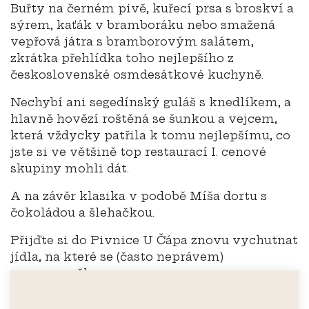
Buřty na černém pivě, kuřecí prsa s broskví a
sýrem, kaťák v bramboráku nebo smažená
vepřová játra s bramborovým salátem,
zkrátka přehlídka toho nejlepšího z
československé osmdesátkové kuchyně.
Nechybí ani segedínský guláš s knedlíkem, a
hlavně hovězí roštěná se šunkou a vejcem,
která vždycky patřila k tomu nejlepšímu, co
jste si ve většině top restaurací I. cenové
skupiny mohli dát.
A na závěr klasika v podobě Míša dortu s
čokoládou a šlehačkou.
Přijďte si do Pivnice U Čápa znovu vychutnat
jídla, na které se (často neprávem)
pozapomnělo.