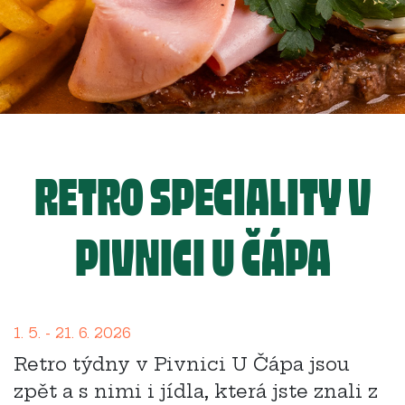
RETRO SPECIALITY V
PIVNICI U ČÁPA
1. 5. - 21. 6. 2026
Retro týdny v Pivnici U Čápa jsou
zpět a s nimi i jídla, která jste znali z