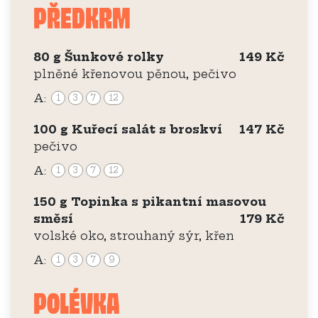
PŘEDKRM
80 g Šunkové rolky
149 Kč
plněné křenovou pěnou, pečivo
A:
1
3
7
12
100 g Kuřecí salát s broskví
147 Kč
pečivo
A:
1
3
7
12
150 g Topinka s pikantní masovou
směsí
179 Kč
volské oko, strouhaný sýr, křen
A:
1
3
7
9
POLÉVKA