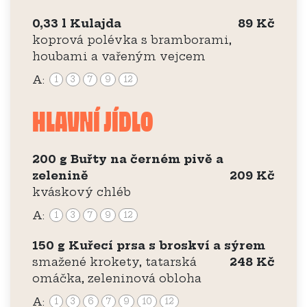
0,33 l Kulajda
89 Kč
koprová polévka s bramborami,
houbami a vařeným vejcem
A:
1
3
7
9
12
HLAVNÍ JÍDLO
200 g Buřty na černém pivě a
zelenině
209 Kč
kváskový chléb
A:
1
3
7
9
12
150 g Kuřecí prsa s broskví a sýrem
smažené krokety, tatarská
248 Kč
omáčka, zeleninová obloha
A:
1
3
6
7
9
10
12