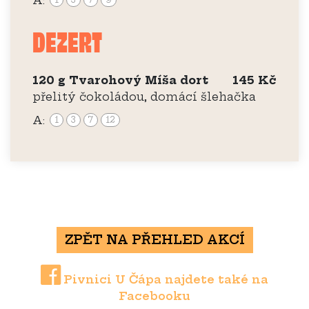
A:
DEZERT
120 g Tvarohový Míša dort
145 Kč
přelitý čokoládou, domácí šlehačka
A:
1
3
7
12
ZPĚT NA PŘEHLED AKCÍ
Pivnici U Čápa najdete také na
Facebooku