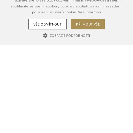
uživatelského zážitku. Používáním našich webových stránek
souhlasíte se všemi soubory cookie v souladu s našimi zásadami
používání souborů cookie.
Více informací
Adresa:
Obilní trh 10, Brno
VŠE ODMÍTNOUT
PŘIJMOUT VŠE
Telefon:
+420 778 545 878
E-mail:
pivnice@pivnice-ucapa.cz
ZOBRAZIT PODROBNOSTI
NEZBYTNĚ NUTNÉ SOUBORY
VÝKONOVÉ SOUBORY
SOUBORY CÍLENÍ
© 2014-2026 - Pivnice U Čápa
Nezbytně nutné soubory
Výkonové soubory
Soubory cílení
Nezbytně nutné soubory cookie umožňují základní funkce webových
stránek, jako je přihlášení uživatele a správa účtu. Webové stránky nelze
bez nezbytně nutných souborů cookie správně používat.
Poskytovatel
Název
Vyprší
Popis
/ Doména
CookieScriptConsent
1 rok
Tento soubor cookie
CookieScript
používá služba
.pivnice-